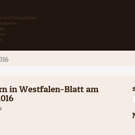
rt und Trainingszeiten
nkalender
les
uns
kt
016
n in Westfalen-Blatt am
2016