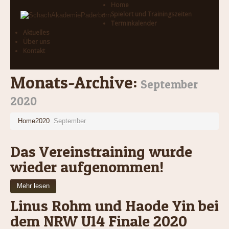
Home
Spielort und Trainingszeiten
Terminkalender
Aktuelles
Über uns
Kontakt
Monats-Archive:
September
2020
Home
2020
September
Das Vereinstraining wurde
wieder aufgenommen!
Mehr lesen
Linus Rohm und Haode Yin bei
dem NRW U14 Finale 2020